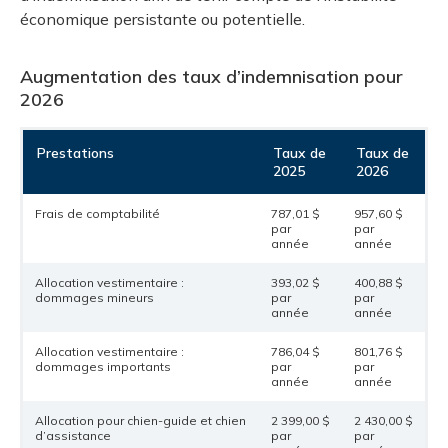
économique persistante ou potentielle.
Augmentation des taux d’indemnisation pour
2026
Prestations
Taux de
Taux de
2025
2026
Frais de comptabilité
787,01 $
957,60 $
par
par
année
année
Allocation vestimentaire :
393,02 $
400,88 $
dommages mineurs
par
par
année
année
Allocation vestimentaire :
786,04 $
801,76 $
dommages importants
par
par
année
année
Allocation pour chien-guide et chien
2 399,00 $
2 430,00 $
d’assistance
par
par