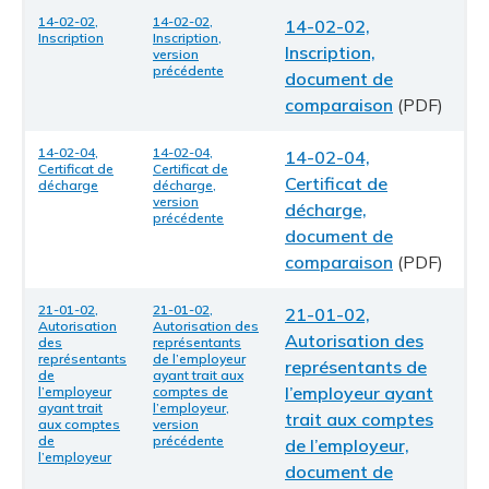
14-02-02,
14-02-02,
14-02-02,
Inscription
Inscription,
Inscription,
version
précédente
document de
comparaison
(PDF)
14-02-04,
14-02-04,
14-02-04,
Certificat de
Certificat de
Certificat de
décharge
décharge,
version
décharge,
précédente
document de
comparaison
(PDF)
21-01-02,
21-01-02,
21-01-02,
Autorisation
Autorisation des
Autorisation des
des
représentants
représentants
de l’employeur
représentants de
de
ayant trait aux
l’employeur ayant
l’employeur
comptes de
ayant trait
l’employeur,
trait aux comptes
aux comptes
version
de
précédente
de l’employeur,
l’employeur
document de