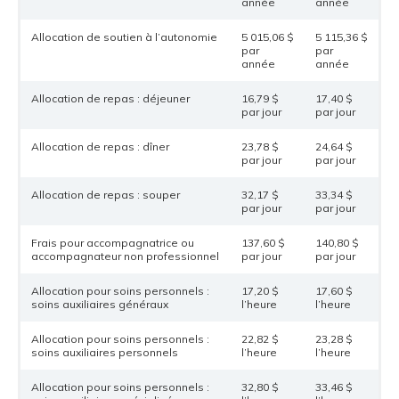
année
année
Allocation de soutien à l’autonomie
5 015,06 $
5 115,36 $
par
par
année
année
Allocation de repas : déjeuner
16,79 $
17,40 $
par jour
par jour
Allocation de repas : dîner
23,78 $
24,64 $
par jour
par jour
Allocation de repas : souper
32,17 $
33,34 $
par jour
par jour
Frais pour accompagnatrice ou
137,60 $
140,80 $
accompagnateur non professionnel
par jour
par jour
Allocation pour soins personnels :
17,20 $
17,60 $
soins auxiliaires généraux
l’heure
l’heure
Allocation pour soins personnels :
22,82 $
23,28 $
soins auxiliaires personnels
l’heure
l’heure
Allocation pour soins personnels :
32,80 $
33,46 $