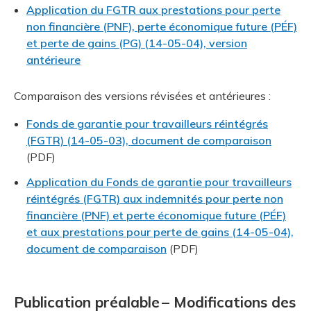
Application du FGTR aux prestations pour perte
non financière (PNF), perte économique future (PÉF)
et perte de gains (PG) (14-05-04), version
antérieure
Comparaison des versions révisées et antérieures :
Fonds de garantie pour travailleurs réintégrés
(FGTR) (14-05-03), document de comparaison
(PDF)
Application du Fonds de garantie pour travailleurs
réintégrés (FGTR) aux indemnités pour perte non
financière (PNF) et perte économique future (PÉF)
et aux prestations pour perte de gains (14-05-04),
document de comparaison
(PDF)
Publication préalable – Modifications des