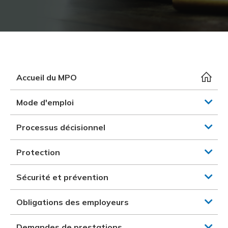
et des pr
Services 
Protectio
Rapproc
Fermetur
Ressourc
construc
Pour vous
Programm
Certifica
Vous acqu
Document
Programm
Vérificat
Accueil du MPO
Annexe 
Mode d'emploi
Programm
Processus décisionnel
Protection
Sécurité et prévention
Obligations des employeurs
Demandes de prestations