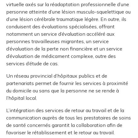
et des pr
Services de rétablissement spécialisés
virtuelle axés sur la réadaptation professionnelle d’une
Protectio
Rapproc
Fermetur
personne atteinte d’une lésion musculo-squelettique ou
Ressourc
construc
Pour vous
Programme de prestations-médicaments
d’une lésion cérébrale traumatique légère. En outre, ils
Certifica
conduisent des évaluations spécialisées, offrant
Vous acqu
Document
Programme des lésions graves
notamment un service d’évaluation accéléré aux
Vérificat
personnes travailleuses migrantes, un service
d’évaluation de la perte non financière et un service
Annexe 
d’évaluation de médicament complexe, outre des
services d’étude de cas.
Programm
Un réseau provincial d’hôpitaux publics et de
partenariats permet de fournir les services à proximité
du domicile ou sans que la personne ne se rende à
l’hôpital local.
L’intégration des services de retour au travail et de la
communication auprès de tous les prestataires de soins
de santé concernés garantit la collaboration afin de
favoriser le rétablissement et le retour au travail.