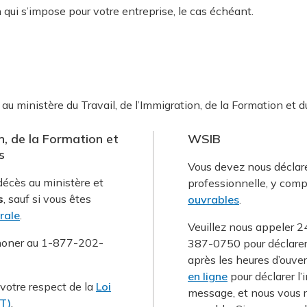
qui s’impose pour votre entreprise, le cas échéant.
 au ministère du Travail, de l’Immigration, de la Formation 
n, de la Formation et
WSIB
s
Vous devez nous déclare
écès au ministère et
professionnelle, y comp
s
, sauf si vous êtes
ouvrables
.
rale
.
Veuillez nous appeler 24
honer au 1-877-202-
387-0750 pour déclarer 
après les heures d’ouve
en ligne
pour déclarer l’
 votre respect de la
Loi
message, et nous vous r
ST)
.