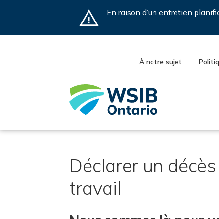
Skip
En raison d’un entretien planif
to
main
content
À notre sujet
Politi
Déclarer un décès 
travail