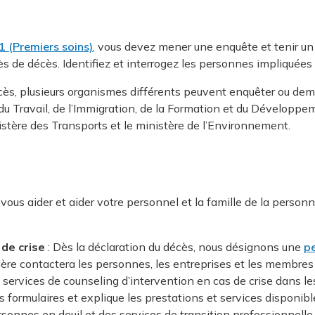
 (Premiers soins)
, vous devez mener une enquête et tenir un r
s de décès. Identifiez et interrogez les personnes impliquées 
écès, plusieurs organismes différents peuvent enquêter ou 
du Travail, de l’Immigration, de la Formation et du Développ
ministère des Transports et le ministère de l’Environnement.
vous aider et aider votre personnel et la famille de la person
 de crise
: Dès la déclaration du décès, nous désignons une
pe
lère contactera les personnes, les entreprises et les membres d
 services de counseling d’intervention en cas de crise dans l
s formulaires et explique les prestations et services disponibl
rsonnes en deuil et des services de transition professionnelle 