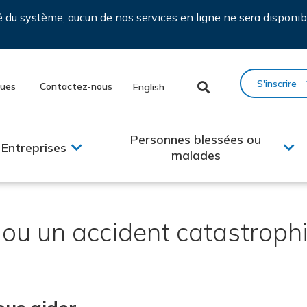
ié du système, aucun de nos services en ligne ne sera disponib
S'inscrire
ques
Contactez-nous
English
Personnes blessées ou
Entreprises
malades
ou un accident catastrophiq