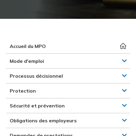
et des pr
Services 
Protectio
Rapproc
Fermetur
Ressourc
construc
Pour vous
Programm
Certifica
Vous acqu
Document
Programm
Vérificat
Accueil du MPO
Annexe 
Mode d'emploi
Programm
Processus décisionnel
Protection
Sécurité et prévention
Obligations des employeurs
Demandes de prestations