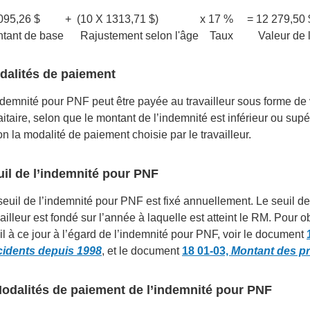
 095,26 $ + (10 X 1313,71 $) x 17 % = 12 279,50 
tant de base Rajustement selon l'âge Taux Valeur de 
dalités de paiement
ndemnité pour PNF peut être payée au travailleur sous forme 
faitaire, selon que le montant de l’indemnité est inférieur ou supé
on la modalité de paiement choisie par le travailleur.
uil de l’indemnité pour PNF
seuil de l’indemnité pour PNF est fixé annuellement. Le seuil 
vailleur est fondé sur l’année à laquelle est atteint le RM. Pour 
il à ce jour à l’égard de l’indemnité pour PNF, voir le document
idents depuis 1998
, et le document
18 01-03,
Montant des pr
odalités de paiement de l’indemnité pour PNF