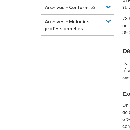
Si 
Archives - Conformité
suit
78 
Archives - Maladies
ou
professionnelles
39 
Dé
Dan
rés
sys
Ex
Un 
de 
6 %
com