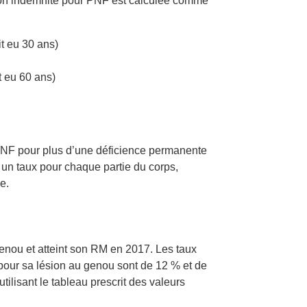
 son indemnité pour PNF est calculée comme
t eu 30 ans)
t eu 60 ans)
r PNF pour plus d’une déficience permanente
un taux pour chaque partie du corps,
e.
genou et atteint son RM en 2017. Les taux
t pour sa lésion au genou sont de 12 % et de
lisant le tableau prescrit des valeurs