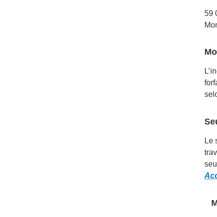
59
Mon
Mo
L’i
for
sel
Se
Le 
tra
seu
Acc
M