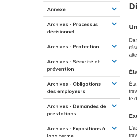
D
Annexe
Archives - Processus
Un
décisionnel
Dan
Archives - Protection
rés
att
Archives - Sécurité et
prévention
Éta
Archives - Obligations
Éta
des employeurs
tra
le 
Archives - Demandes de
prestations
Ex
Archives - Expositions à
L'a
long terme
tra