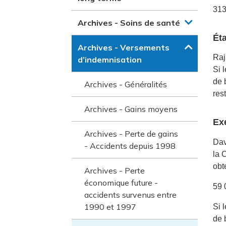
313
Archives - Soins de santé
Éta
Archives - Versements
Raj
d’indemnisation
Si 
de 
Archives - Généralités
res
Archives - Gains moyens
Ex
Archives - Perte de gains
Dav
- Accidents depuis 1998
la 
obt
Archives - Perte
économique future -
59 
accidents survenus entre
1990 et 1997
Si 
de 