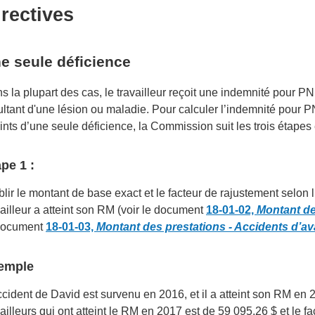
irectives
e seule déficience
s la plupart des cas, le travailleur reçoit une indemnité pour 
ultant d'une lésion ou maladie. Pour calculer l’indemnité pour P
eints d’une seule déficience, la Commission suit les trois étape
pe 1 :
blir le montant de base exact et le facteur de rajustement selon 
vailleur a atteint son RM (voir le document
18-01-02,
Montant de
document
18-01-03,
Montant des prestations - Accidents d’av
emple
ccident de David est survenu en 2016, et il a atteint son RM en
vailleurs qui ont atteint le RM en 2017 est de 59 095,26 $ et le f