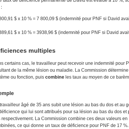
le taux de déficience permanente de David est évalué à 10 %,
 :
800,91 $ x 10 % = 7 800,09 $ (indemnité pour PNF si David avai
389,61 $ x 10 % = 3938,96 $ (indemnité pour PNF si David avai
ficiences multiples
s certains cas, le travailleur peut recevoir une indemnité pou
ultant de la même lésion ou maladie. La Commission détermine 
tème ou fonction, puis
combine
les taux au moyen de ce barèm
emple
travailleur âgé de 35 ans subit une lésion au bas du dos et au 
déficience qui lui sont attribués pour sa lésion au bas du dos e
 respectivement. La Commission combine ces deux valeurs en uti
binées, ce qui donne un taux de déficience pour PNF de 17 %.