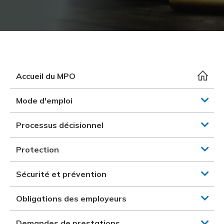
et des pr
Services 
Protectio
Rapproc
Fermetur
Ressourc
construc
Pour vous
Programm
Certifica
Vous acqu
Document
Programm
Vérificat
Accueil du MPO
Annexe 
Mode d'emploi
Programm
Processus décisionnel
Protection
Sécurité et prévention
Obligations des employeurs
Demandes de prestations