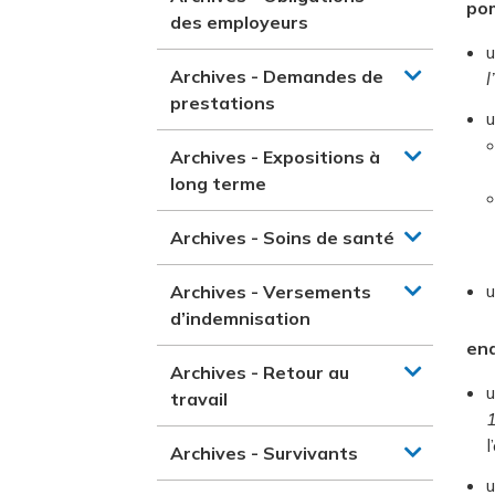
po
des employeurs
u
Archives - Demandes de
l
prestations
u
Archives - Expositions à
long terme
Archives - Soins de santé
u
Archives - Versements
d’indemnisation
enq
Archives - Retour au
u
travail
1
l
Archives - Survivants
u