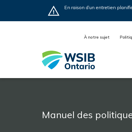
Skip
En raison d’un entretien planif
to
main
content
À notre sujet
Politi
Manuel des politiqu