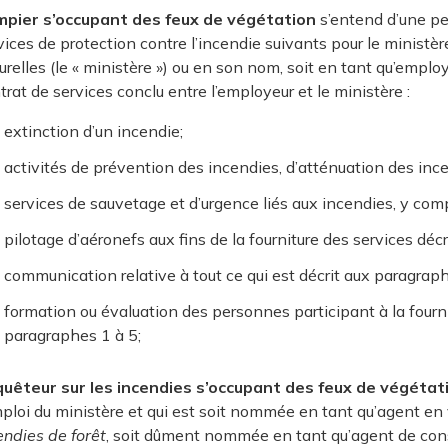
pier s’occupant des feux de végétation
s’entend d’une per
vices de protection contre l’incendie suivants pour le ministè
urelles (le « ministère ») ou en son nom, soit en tant qu’employ
trat de services conclu entre l’employeur et le ministère :
extinction d’un incendie;
activités de prévention des incendies, d’atténuation des ince
services de sauvetage et d’urgence liés aux incendies, y comp
pilotage d’aéronefs aux fins de la fourniture des services déc
communication relative à tout ce qui est décrit aux paragraph
formation ou évaluation des personnes participant à la fournit
paragraphes 1 à 5;
uêteur sur les incendies s’occupant des feux de végétat
mploi du ministère et qui est soit nommée en tant qu’agent en 
endies de forêt
, soit dûment nommée en tant qu’agent de conse