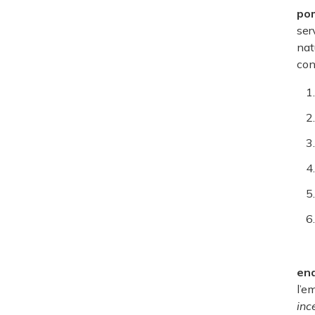
pom
ser
nat
con
enq
l’e
inc