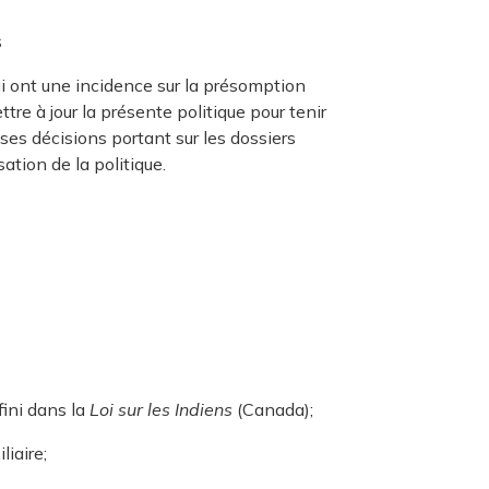
s
i ont une incidence sur la présomption
re à jour la présente politique pour tenir
s décisions portant sur les dossiers
sation de la politique.
fini dans la
Loi sur les Indiens
(Canada);
liaire;