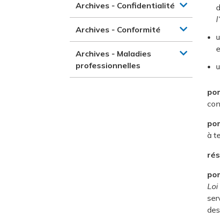
Archives - Confidentialité
d
l
Archives - Conformité
u
e
Archives - Maladies
professionnelles
u
pom
con
pom
à t
ré
pom
Loi
ser
des