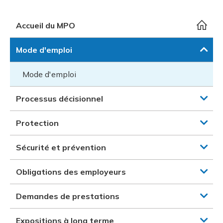
et des pr
Services 
Protectio
Rapproc
Fermetur
Ressourc
Accueil du MPO
construc
Pour vous
Programm
Certifica
Mode d'emploi
Vous acqu
Document
Programm
Vérificat
Mode d'emploi
Annexe 
Processus décisionnel
Programm
Protection
Sécurité et prévention
Obligations des employeurs
Demandes de prestations
Expositions à long terme