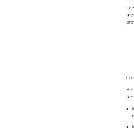
Lor
men
pro
Loi
Ren
ter
l
n
l