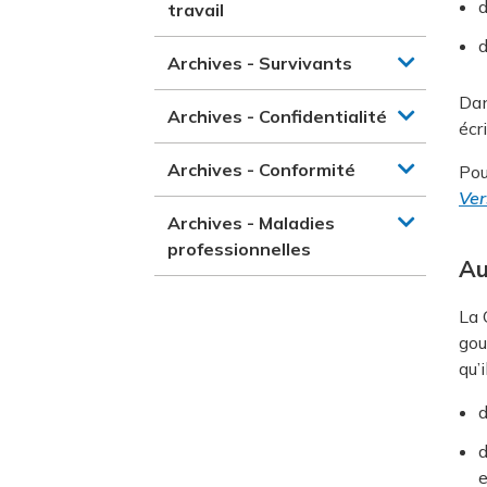
d
travail
d
Archives - Survivants
Dan
Archives - Confidentialité
écri
Archives - Conformité
Pou
Ver
Archives - Maladies
professionnelles
Au
La 
gou
qu’
d
d
e