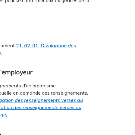
es pour se conformer aux exigences de la
document
21-02-01,
Divulgation des
s
.
l’employeur
ignements d’un organisme
laquelle on demande des renseignements.
gation des renseignements versés au
gation des renseignements versés au
ige)
.