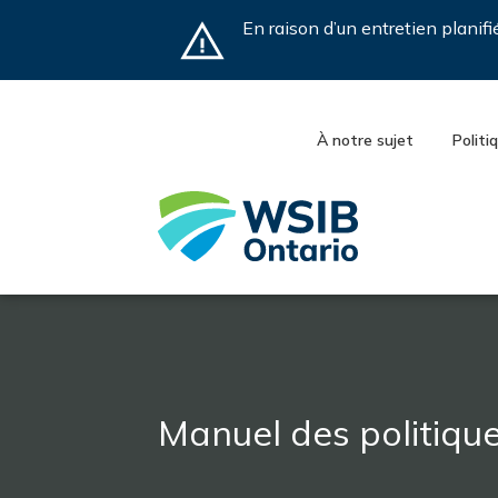
Skip
En raison d’un entretien planif
to
main
content
À notre sujet
Politi
Manuel des politiqu