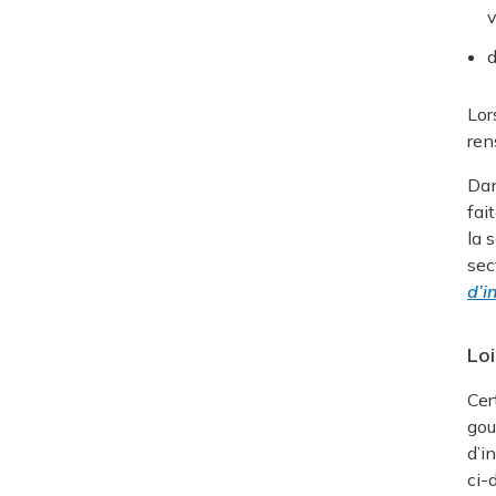
v
d
Lor
ren
Dan
fai
la 
sec
d’i
Loi
Cer
gou
d’i
ci-