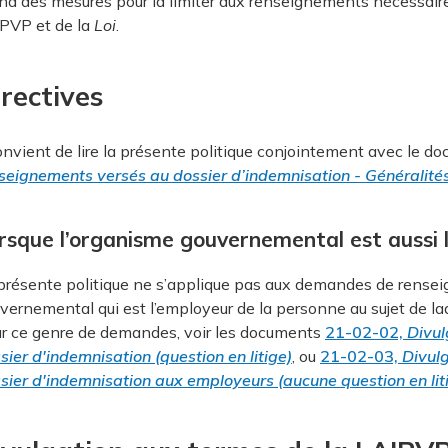
nd des mesures pour la limiter aux renseignements nécessair
PVP et de la
Loi
.
rectives
convient de lire la présente politique conjointement avec le 
seignements versés au dossier d’indemnisation - Généralité
rsque l’organisme gouvernemental est aussi 
présente politique ne s’applique pas aux demandes de rense
vernemental qui est l’employeur de la personne au sujet de 
r ce genre de demandes, voir les documents
21-02-02,
Divul
sier d'indemnisation (question en litige)
, ou
21-02-03,
Divul
sier d'indemnisation aux employeurs (aucune question en lit