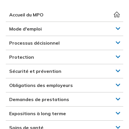
et des pr
Services 
Protectio
Rapproc
Fermetur
Ressourc
Accueil du MPO
construc
Pour vous
Programm
Certifica
Mode d'emploi
Vous acqu
Document
Programm
Vérificat
Processus décisionnel
Annexe 
Protection
Programm
Sécurité et prévention
Obligations des employeurs
Demandes de prestations
Expositions à long terme
Soins de santé