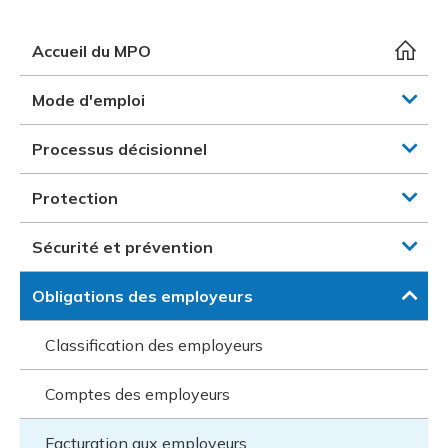
et des pr
Services 
Protectio
Rapproc
Fermetur
Ressourc
Accueil du MPO
construc
Pour vous
Programm
Certifica
Mode d'emploi
Vous acqu
Document
Programm
Vérificat
Processus décisionnel
Annexe 
Protection
Programm
Sécurité et prévention
Obligations des employeurs
Classification des employeurs
Comptes des employeurs
Facturation aux employeurs