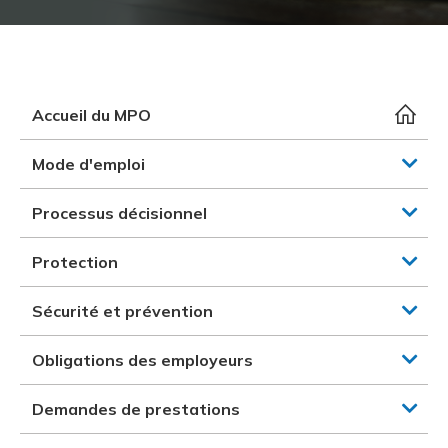
et des pr
Services 
Protectio
Rapproc
Fermetur
Ressourc
construc
Pour vous
Programm
Certifica
Vous acqu
Document
Programm
Accueil du MPO
Vérificat
Mode d'emploi
Annexe 
Processus décisionnel
Programm
Protection
Sécurité et prévention
Obligations des employeurs
Demandes de prestations