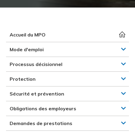
et des pr
Services 
Protectio
Rapproc
Fermetur
Ressourc
construc
Pour vous
Programm
Certifica
Vous acqu
Document
Programm
Accueil du MPO
Vérificat
Mode d'emploi
Annexe 
Processus décisionnel
Programm
Protection
Sécurité et prévention
Obligations des employeurs
Demandes de prestations