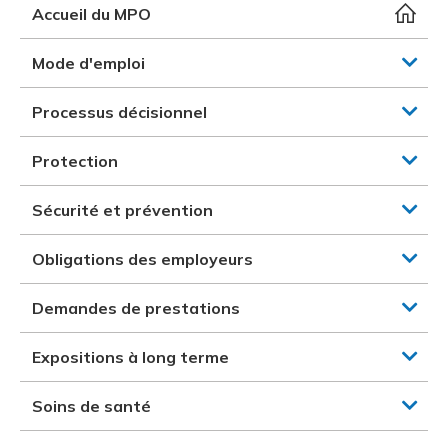
et des pr
Services 
Accueil du MPO
Protectio
Rapproc
Fermetur
Ressourc
construc
Pour vous
Programm
Mode d'emploi
Certifica
Vous acqu
Document
Programm
Processus décisionnel
Vérificat
Protection
Annexe 
Sécurité et prévention
Programm
Obligations des employeurs
Demandes de prestations
Expositions à long terme
Soins de santé