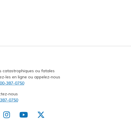
s catastrophiques ou fatales
ez-les en ligne ou appelez-nous
00-387-0750
ctez-nous
-387-0750