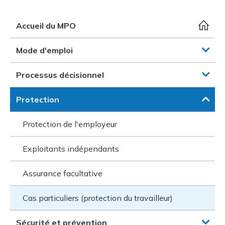
et des pr
Services 
Protectio
Rapproc
Fermetur
Ressourc
Accueil du MPO
construc
Pour vous
Programm
Certifica
Mode d'emploi
Vous acqu
Document
Programm
Vérificat
Processus décisionnel
Annexe 
Protection
Programm
Protection de l'employeur
Exploitants indépendants
Assurance facultative
Cas particuliers (protection du travailleur)
Sécurité et prévention