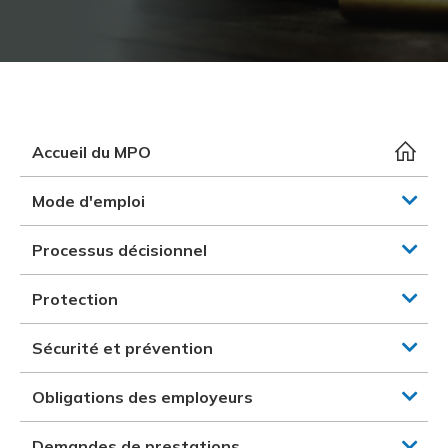
et des pr
Services 
Protectio
Rapproc
Fermetur
Ressourc
construc
Pour vous
Programm
Certifica
Vous acqu
Document
Programm
Vérificat
Accueil du MPO
Annexe 
Mode d'emploi
Programm
Processus décisionnel
Protection
Sécurité et prévention
Obligations des employeurs
Demandes de prestations