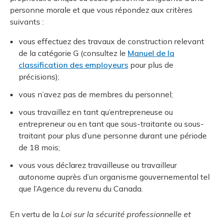
et des pr
Services 
personne morale et que vous répondez aux critères
Protectio
Rapproc
Fermetur
Ressourc
suivants :
construc
Pour vous
Programm
Certifica
vous effectuez des travaux de construction relevant
Vous acqu
Document
Programm
de la catégorie G (consultez le
Manuel de la
Vérificat
classification des employeurs
pour plus de
précisions);
Annexe 
vous n’avez pas de membres du personnel;
Programm
vous travaillez en tant qu’entrepreneuse ou
entrepreneur ou en tant que sous-traitante ou sous-
traitant pour plus d’une personne durant une période
de 18 mois;
vous vous déclarez travailleuse ou travailleur
autonome auprès d’un organisme gouvernemental tel
que l’Agence du revenu du Canada.
En vertu de la
Loi sur la sécurité professionnelle et