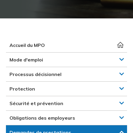
et des pr
Services 
Protectio
Rapproc
Fermetur
Ressourc
construc
Pour vous
Programm
Certifica
Vous acqu
Document
Programm
Vérificat
Accueil du MPO
Annexe 
Mode d'emploi
Programm
Processus décisionnel
Protection
Sécurité et prévention
Obligations des employeurs
Demandes de prestations