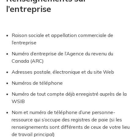
et des pr
Services 
l’entreprise
Protection obligatoire dans l'industrie de la
Rapproc
Fermetur
construction
Pour vous
Programm
Certifica
Vous acquitter de vos responsabilités
Document
Programm
Raison sociale et appellation commerciale de
Vérificat
l’entreprise
Annexe 
Numéro d’entreprise de l’Agence du revenu du
Canada (ARC)
Programm
Adresses postale, électronique et du site Web
Numéros de téléphone
Numéro de tout compte déjà enregistré auprès de la
WSIB
Nom et numéro de téléphone d’une personne-
ressource qui s’occupe des registres de paie (si les
renseignements sont différents de ceux de votre lieu
de travail principal)