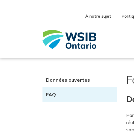
Skip
to
main
À notre sujet
Politi
content
F
Données ouvertes
FAQ
De
Par
réu
son