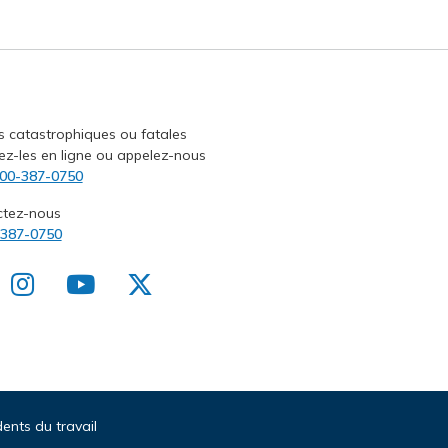
s catastrophiques ou fatales
ez-les en ligne ou appelez-nous
00-387-0750
ctez-nous
-387-0750
ents du travail