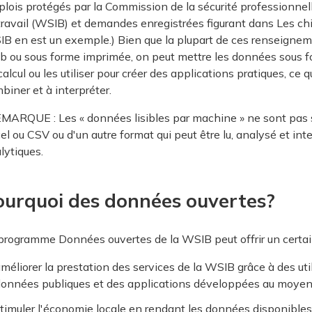
lois protégés par la Commission de la sécurité professionnell
travail (WSIB) et demandes enregistrées figurant dans Les chi
B en est un exemple.) Bien que la plupart de ces renseigneme
 ou sous forme imprimée, on peut mettre les données sous fo
calcul ou les utiliser pour créer des applications pratiques, ce qui
biner et à interpréter.
MARQUE : Les « données lisibles par machine » ne sont pas so
el ou CSV ou d'un autre format qui peut être lu, analysé et inte
lytiques.
ourquoi des données ouvertes?
programme Données ouvertes de la WSIB peut offrir un cert
méliorer la prestation des services de la WSIB grâce à des uti
onnées publiques et des applications développées au moyen
timuler l'économie locale en rendant les données disponibles