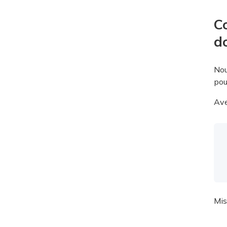
C
d
Nou
pou
Ave
Mis