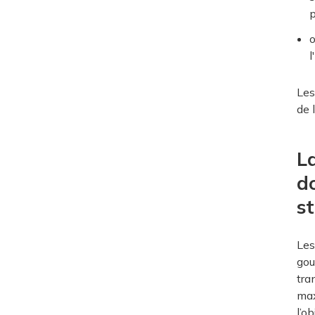
p
o
l
Les
de 
L
d
st
Les
gou
tra
max
l’o