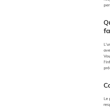
per
Qu
fa
L'u
ave
Vou
l'I
pré
C
Le 
res