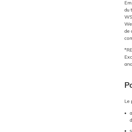
Emp
du 
WSI
Web
de 
com
*RE
Exc
ana
P
Le 
a
d
s