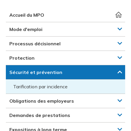
et des pr
Services 
Protectio
Rapproc
Fermetur
Ressourc
Accueil du MPO
construc
Pour vous
Programm
Certifica
Mode d'emploi
Vous acqu
Document
Programm
Vérificat
Processus décisionnel
Annexe 
Protection
Programm
Sécurité et prévention
Tarification par incidence
Obligations des employeurs
Demandes de prestations
Expositions à long terme