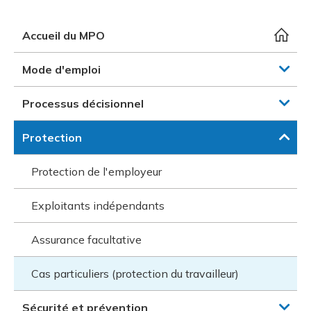
et des pr
Services 
Protectio
Rapproc
Fermetur
Ressourc
Accueil du MPO
construc
Pour vous
Programm
Certifica
Mode d'emploi
Vous acqu
Document
Programm
Vérificat
Processus décisionnel
Annexe 
Protection
Programm
Protection de l'employeur
Exploitants indépendants
Assurance facultative
Cas particuliers (protection du travailleur)
Sécurité et prévention