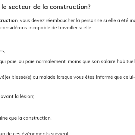
 le secteur de la construction?
truction
, vous devez réembaucher la personne si elle a été in
 considérons incapable de travailler si elle :
es;
 qui paie, ou paie normalement, moins que son salaire habituel
(e) blessé(e) ou malade lorsque vous êtes informé que celui-ci 
avant la lésion;
ine que la construction.
l’un de ces événements survient :