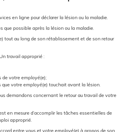
ices en ligne pour déclarer la lésion ou la maladie.
que possible après la lésion ou la maladie.
) tout au long de son rétablissement et de son retour
Un travail approprié :
s de votre employé(e);
 que votre employé(e) touchait avant la lésion.
us demandons concernant le retour au travail de votre
 est en mesure d’accomplir les tâches essentielles de
mploi approprié.
accord entre vous et votre employé(e) à propos de son