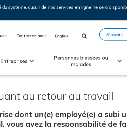
ié du système, aucun de nos services en ligne ne sera disponib
S'inscrire
ques
Contactez-nous
English
Personnes blessées ou
Entreprises
malades
ant au retour au travail
rise dont un(e) employé(e) a subi u
, vous avez la responsabilité de fai