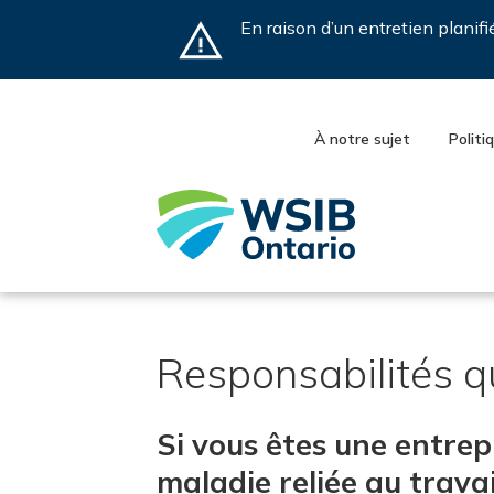
Skip
En raison d’un entretien planif
to
main
content
À notre sujet
Politi
Responsabilités qu
Si vous êtes une entrep
maladie reliée au travail