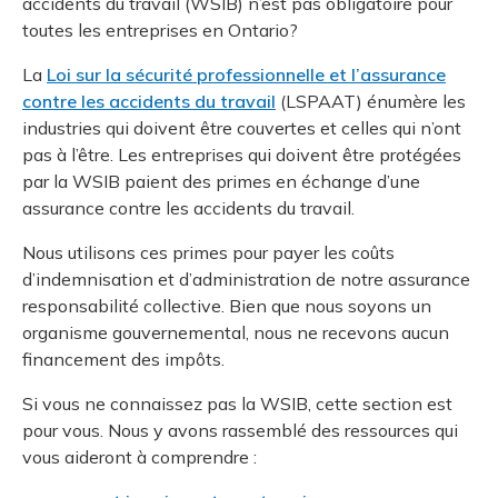
accidents du travail (WSIB) n’est pas obligatoire pour
et des pr
Services 
toutes les entreprises en Ontario?
Protection obligatoire dans l'industrie de la
Rapproc
Fermetur
construction
Pour vous
Programm
La
Loi sur la sécurité professionnelle et l’assurance
Certifica
contre les accidents du travail
(LSPAAT) énumère les
Vous acquitter de vos responsabilités
Document
Programm
industries qui doivent être couvertes et celles qui n’ont
Vérificat
pas à l’être. Les entreprises qui doivent être protégées
par la WSIB paient des primes en échange d’une
Annexe 
assurance contre les accidents du travail.
Programm
Nous utilisons ces primes pour payer les coûts
d’indemnisation et d’administration de notre assurance
responsabilité collective. Bien que nous soyons un
organisme gouvernemental, nous ne recevons aucun
financement des impôts.
Si vous ne connaissez pas la WSIB, cette section est
pour vous. Nous y avons rassemblé des ressources qui
vous aideront à comprendre :