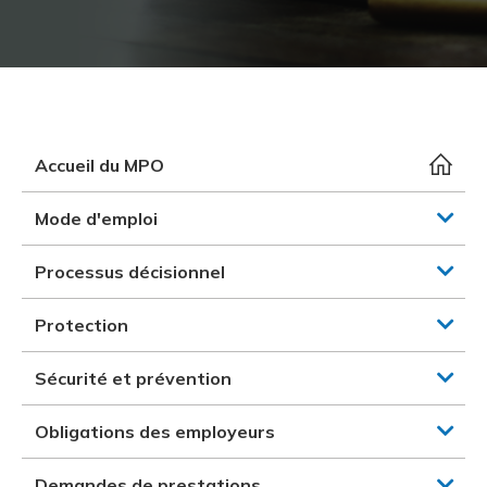
et des pr
Services 
Protectio
Rapproc
Fermetur
Ressourc
construc
Pour vous
Programm
Certifica
Vous acqu
Document
Programm
Vérificat
Accueil du MPO
Annexe 
Mode d'emploi
Programm
Processus décisionnel
Protection
Sécurité et prévention
Obligations des employeurs
Demandes de prestations