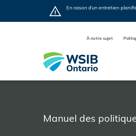
Skip
En raison d’un entretien planif
to
main
content
À notre sujet
Politi
Manuel des politiqu