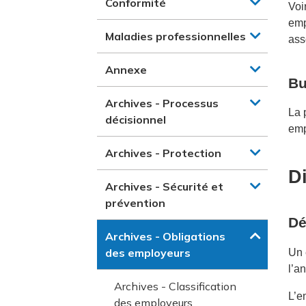
Conformité
Voi
emp
Maladies professionnelles
ass
Annexe
Bu
Archives - Processus
La 
décisionnel
emp
Archives - Protection
D
Archives - Sécurité et
prévention
Dé
Archives - Obligations
des employeurs
Un 
l’a
Archives - Classification
L’e
des employeurs