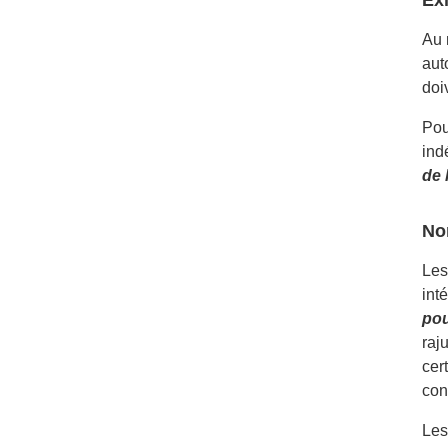
Au 
aut
doi
Pou
ind
de 
No
Les
int
pou
raj
cer
con
Les