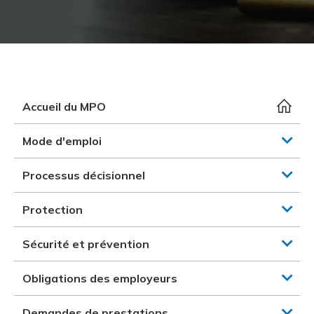
et des pr
Services 
Protectio
Rapproc
Fermetur
Ressourc
construc
Pour vous
Programm
Certifica
Vous acqu
Document
Programm
Vérificat
Accueil du MPO
Annexe 
Mode d'emploi
Programm
Processus décisionnel
Protection
Sécurité et prévention
Obligations des employeurs
Demandes de prestations