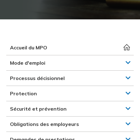
et des pr
Services 
Protectio
Rapproc
Fermetur
Ressourc
construc
Pour vous
Programm
Certifica
Vous acqu
Document
Programm
Vérificat
Accueil du MPO
Annexe 
Mode d'emploi
Programm
Processus décisionnel
Protection
Sécurité et prévention
Obligations des employeurs
Demandes de prestations