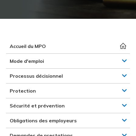
et des pr
Services 
Protectio
Rapproc
Fermetur
Ressourc
construc
Pour vous
Programm
Certifica
Vous acqu
Document
Programm
Vérificat
Accueil du MPO
Annexe 
Mode d'emploi
Programm
Processus décisionnel
Protection
Sécurité et prévention
Obligations des employeurs
Demandes de prestations