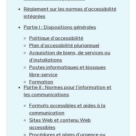
et des pr
Services 
Règlement sur les normes d’accessibilité
Protectio
Rapproc
Fermetur
Ressourc
intégrées
construc
Pour vous
Programm
Certifica
Partie I : Dispositions générales
Vous acqu
Document
Programm
Politique d’accessibilité
Vérificat
Plan d’accessibilité pluriannuel
Acquisition de biens, de services ou
Annexe 
d’installations
Postes informatiques et kiosques
Programm
libre-service
Formation
Partie II : Normes pour l’information et
les communications
Formats accessibles et aides à la
communication
Sites Web et contenu Web
accessibles
Procédures et plans d’urgence ou