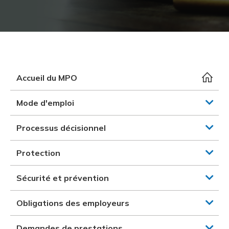
et des pr
Services 
Protectio
Rapproc
Fermetur
Ressourc
construc
Pour vous
Programm
Certifica
Vous acqu
Document
Programm
Vérificat
Accueil du MPO
Annexe 
Mode d'emploi
Programm
Processus décisionnel
Protection
Sécurité et prévention
Obligations des employeurs
Demandes de prestations