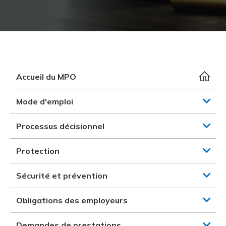
et des pr
Services 
Protectio
Rapproc
Fermetur
Ressourc
construc
Pour vous
Programm
Certifica
Vous acqu
Document
Programm
Vérificat
Accueil du MPO
Annexe 
Mode d'emploi
Programm
Processus décisionnel
Protection
Sécurité et prévention
Obligations des employeurs
Demandes de prestations