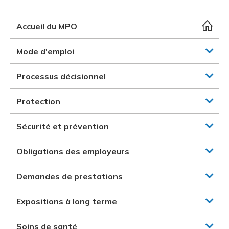
et des pr
Services 
Protectio
Rapproc
Fermetur
Ressourc
Accueil du MPO
construc
Pour vous
Programm
Certifica
Mode d'emploi
Vous acqu
Document
Programm
Vérificat
Processus décisionnel
Annexe 
Protection
Programm
Sécurité et prévention
Obligations des employeurs
Demandes de prestations
Expositions à long terme
Soins de santé