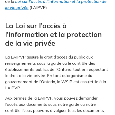
de la
Loi sur l’accès à l’information et la protection de
et des pr
Services 
la vie privée
(LAIPVP).
Protectio
Rapproc
Fermetur
Ressourc
construc
Pour vous
Programm
Certifica
La Loi sur l’accès à
Vous acqu
Document
Programm
l’information et la protection
Vérificat
de la vie privée
Annexe 
Programm
La LAIPVP assure le droit d’accès du public aux
renseignements sous la garde ou le contrôle des
établissements publics de l’Ontario, tout en respectant
le droit à la vie privée. En tant qu’organisme du
gouvernement de l’Ontario, la WSIB est assujettie à la
LAIPVP.
Aux termes de la LAIPVP, vous pouvez demander
l’accès aux documents sous notre garde ou notre
contrôle. Nous pouvons divulguer tous les documents,