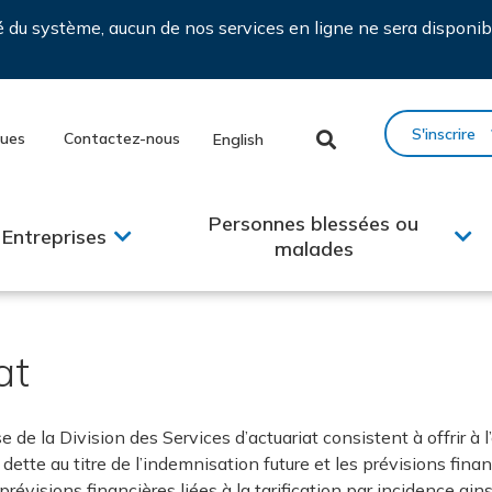
ié du système, aucun de nos services en ligne ne sera disponib
S'inscrire
ques
Contactez-nous
English
Personnes blessées ou
Entreprises
malades
at
 de la Division des Services d’actuariat consistent à offrir à 
dette au titre de l’indemnisation future et les prévisions fina
prévisions financières liées à la tarification par incidence ai