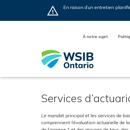
Skip
En raison d’un entretien planif
to
main
content
À notre sujet
Politi
Services d’actuari
Le mandat principal et les services de base
comprennent l’évaluation actuarielle de la 
de l’annexe 1 et des groupes de taux, des 