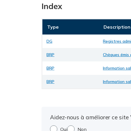
Index
Type
Description
DG
Registres admi
BRP
Chèques émis 
BRP
Information sal
BRP
Information sal
Aidez-nous à améliorer ce site 
Oui
Non