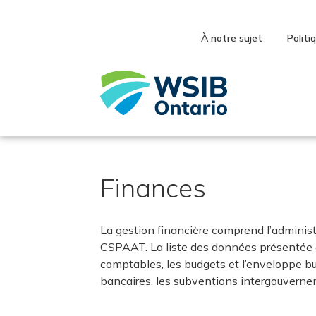
Skip
to
main
À notre sujet
Politi
content
Finances
La gestion financière comprend l’administra
CSPAAT. La liste des données présentée d
comptables, les budgets et l’enveloppe budg
bancaires, les subventions intergouverne