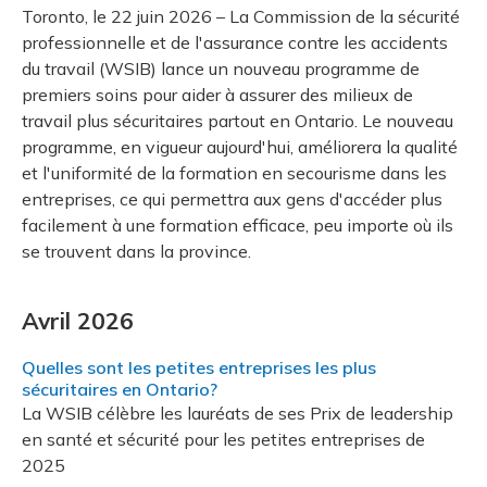
et des pr
Services 
Toronto, le 22 juin 2026 – La Commission de la sécurité
Protectio
Rapproc
Fermetur
professionnelle et de l'assurance contre les accidents
Ressourc
construc
Pour vous
Programm
du travail (WSIB) lance un nouveau programme de
Certifica
premiers soins pour aider à assurer des milieux de
Vous acqu
Document
Programm
travail plus sécuritaires partout en Ontario. Le nouveau
Vérificat
programme, en vigueur aujourd'hui, améliorera la qualité
et l'uniformité de la formation en secourisme dans les
Annexe 
entreprises, ce qui permettra aux gens d'accéder plus
facilement à une formation efficace, peu importe où ils
Programm
se trouvent dans la province.
Avril 2026
Quelles sont les petites entreprises les plus
sécuritaires en Ontario?
La WSIB célèbre les lauréats de ses Prix de leadership
en santé et sécurité pour les petites entreprises de
2025