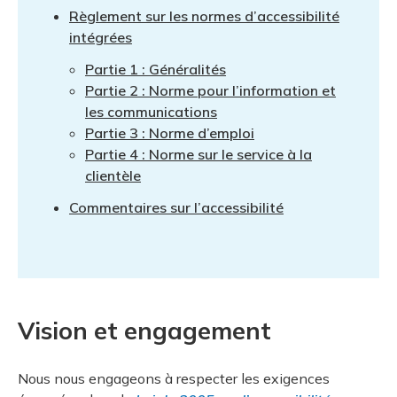
et des pr
Services 
Règlement sur les normes d’accessibilité
Protectio
Rapproc
Fermetur
Ressourc
intégrées
construc
Pour vous
Programm
Partie 1 : Généralités
Certifica
Partie 2 : Norme pour l’information et
Vous acqu
Document
Programm
les communications
Vérificat
Partie 3 : Norme d’emploi
Partie 4 : Norme sur le service à la
Annexe 
clientèle
Programm
Commentaires sur l’accessibilité
Vision et engagement
Nous nous engageons à respecter les exigences