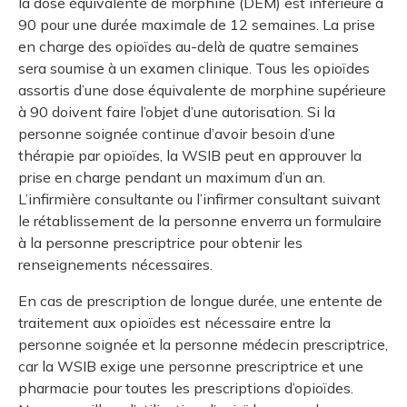
la dose équivalente de morphine (DEM) est inférieure à
et des pr
Services 
90 pour une durée maximale de 12 semaines. La prise
Protectio
Rapproc
Fermetur
Ressourc
en charge des opioïdes au-delà de quatre semaines
construc
Pour vous
Programm
sera soumise à un examen clinique. Tous les opioïdes
Certifica
assortis d’une dose équivalente de morphine supérieure
Vous acqu
Document
Programm
à 90 doivent faire l’objet d’une autorisation. Si la
Vérificat
personne soignée continue d’avoir besoin d’une
thérapie par opioïdes, la WSIB peut en approuver la
Annexe 
prise en charge pendant un maximum d’un an.
L’infirmière consultante ou l’infirmer consultant suivant
Programm
le rétablissement de la personne enverra un formulaire
à la personne prescriptrice pour obtenir les
renseignements nécessaires.
En cas de prescription de longue durée, une entente de
traitement aux opioïdes est nécessaire entre la
personne soignée et la personne médecin prescriptrice,
car la WSIB exige une personne prescriptrice et une
pharmacie pour toutes les prescriptions d’opioïdes.