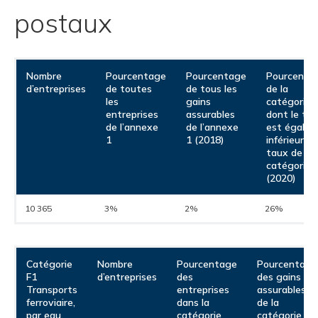
et des pr
Services 
postaux
Protectio
Rapproc
Fermetur
Ressourc
construc
Pour vous
Programm
Certifica
Vous acqu
Document
Programm
Nombre
Pourcentage
Pourcentage
Pourcenta
d’entreprises
de toutes
de tous les
de la
Vérificat
les
gains
catégorie
entreprises
assurables
dont le ta
Annexe 
de l’annexe
de l’annexe
est égal o
1
1 (2018)
inférieur au
taux de
Programm
catégorie
(2020)
10 365
3%
2%
26%
Catégorie
Nombre
Pourcentage
Pourcentage
F1
d’entreprises
des
des gains
Transports
entreprises
assurables
ferroviaire,
dans la
de la
par eau,
catégorie
catégorie