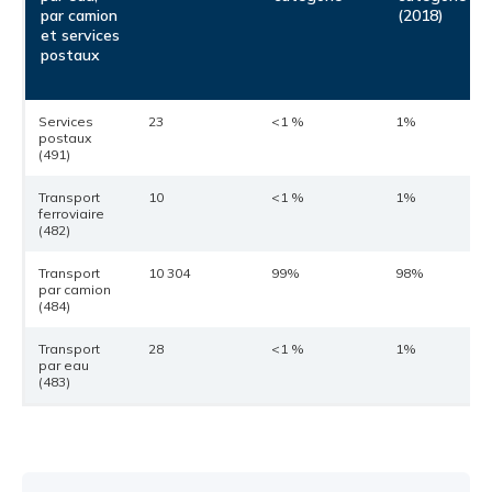
par camion
(2018)
et services
postaux
Services
23
<1 %
1%
postaux
(491)
Transport
10
<1 %
1%
ferroviaire
(482)
Transport
10 304
99%
98%
par camion
(484)
Transport
28
<1 %
1%
par eau
(483)