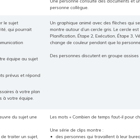
Une personne consulte des documents et une
personne collègue.
 le sujet
Un graphique animé avec des flèches qui se 
té, qui pourrait
montre autour d’un cercle gris. Le cercle est
Planification, Étape 2, Exécution, Étape 3, V
mmunication
change de couleur pendant que la personne
Des personnes discutent en groupe assises 
tre équipe au sujet
tats prévus et répond
saires à votre plan
es à votre équipe.
œuvre du sujet une
Les mots « Combien de temps faut-il pour ch
Une série de clips montre :
e traiter un sujet,
des personnes qui travaillent à leur bure