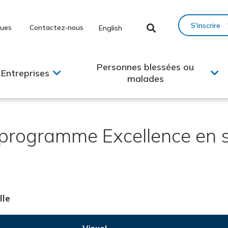
S'inscrire
ques
Contactez-nous
English
Personnes blessées ou
Entreprises
malades
 programme Excellence en s
lle
Visuel