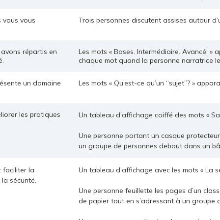
ls vous vous
Trois personnes discutent assises autour d
 avons répartis en
Les mots « Bases. Intermédiaire. Avancé. » a
é.
chaque mot quand la personne narratrice le 
résente un domaine
Les mots « Qu’est-ce qu’un “sujet”? » appar
iorer les pratiques
Un tableau d’affichage coiffé des mots « San
Une personne portant un casque protecteur e
un groupe de personnes debout dans un bât
aciliter la
Un tableau d’affichage avec les mots « La sé
 la sécurité.
Une personne feuillette les pages d’un class
de papier tout en s’adressant à un groupe 