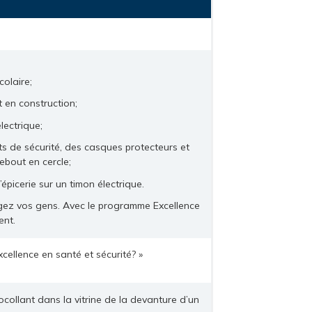
olaire;
 en construction;
lectrique;
s de sécurité, des casques protecteurs et
ebout en cercle;
picerie sur un timon électrique.
égez vos gens. Avec le programme Excellence
ent.
cellence en santé et sécurité? »
ocollant dans la vitrine de la devanture d’un