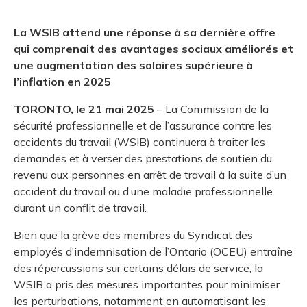
et des pr
Services 
Protectio
Rapproc
Fermetur
Ressourc
La WSIB attend une réponse à sa dernière offre
construc
Pour vous
Programm
qui comprenait des avantages sociaux améliorés et
Certifica
une augmentation des salaires supérieure à
Vous acqu
Document
Programm
l’inflation en 2025
Vérificat
TORONTO, le 21 mai 2025
– La Commission de la
Annexe 
sécurité professionnelle et de l’assurance contre les
accidents du travail (WSIB) continuera à traiter les
Programm
demandes et à verser des prestations de soutien du
revenu aux personnes en arrêt de travail à la suite d’un
accident du travail ou d’une maladie professionnelle
durant un conflit de travail.
Bien que la grève des membres du Syndicat des
employés d’indemnisation de l’Ontario (OCEU) entraîne
des répercussions sur certains délais de service, la
WSIB a pris des mesures importantes pour minimiser
les perturbations, notamment en automatisant les