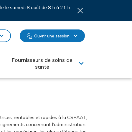
le le samedi 8 août de 8 h à 21 h.
Ouvrir une session
Fournisseurs de soins de
santé
s
atrices, rentables et rapides à la CSPAAT,
enseignements concernant l’administration
et les procédures, les plans d’étages, les