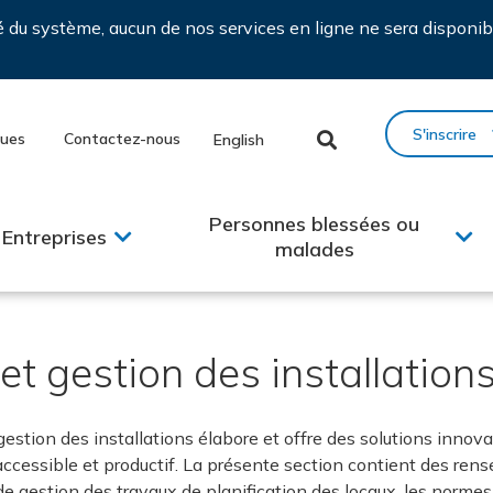
ié du système, aucun de nos services en ligne ne sera disponib
S'inscrire
ques
Contactez-nous
English
Personnes blessées ou
Entreprises
malades
et gestion des installation
gestion des installations élabore et offre des solutions innov
re, accessible et productif. La présente section contient des r
 de gestion des travaux de planification des locaux, les normes 