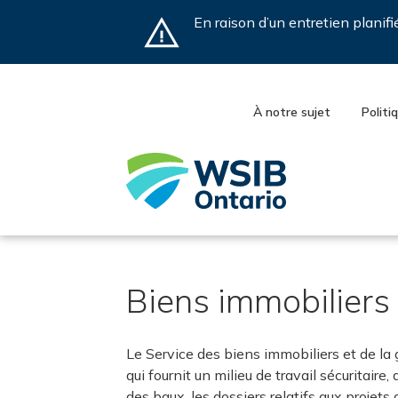
Skip
En raison d’un entretien planif
to
main
content
À notre sujet
Politi
Biens immobiliers 
Le Service des biens immobiliers et de la 
qui fournit un milieu de travail sécuritai
des baux, les dossiers relatifs aux projets